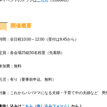
🌟イベントのチラシは
こちら
（3,086KB）
開催概要
時間：全日程10:00～12:00（受付は9:45から）
定員：各会場25組50名程度（先着順）
参加費：無料
託児：有り（要事前申込、無料）
対象：これからパパママになる夫婦・子育て中の夫婦など 男
🌟申し込みは
こちら
（申し込みフォーム）
から！