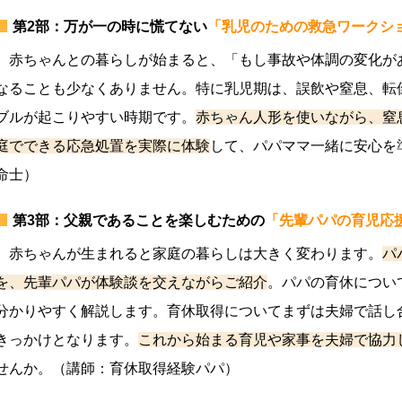
第2部：万が一の時に慌てない
「乳児のための救急ワークシ
赤ちゃんとの暮らしが始まると、「もし事故や体調の変化が
なることも少なくありません。特に乳児期は、誤飲や窒息、転
ブルが起こりやすい時期です。
赤ちゃん人形を使いながら、窒
庭でできる応急処置を実際に体験
して、パパママ一緒に安心を
命士）
第3部：父親であることを楽しむための
「先輩パパの育児応
赤ちゃんが生まれると家庭の暮らしは大きく変わります。
パ
を、先輩パパが体験談を交えながらご紹介
。パパの育休につい
分かりやすく解説します。育休取得についてまずは夫婦で話し
きっかけとなります。
これから始まる育児や家事を夫婦で協力
せんか。（講師：育休取得経験パパ）